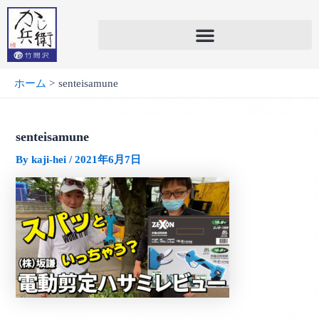
内
容
を
ス
キ
ホーム
senteisamune
ッ
プ
senteisamune
By
kaji-hei
/
2021年6月7日