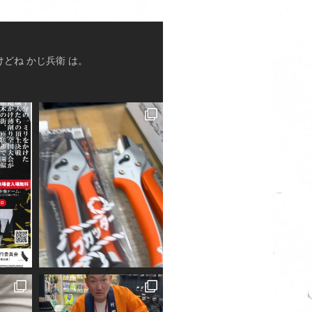
けどね
かじ兵衛 は。