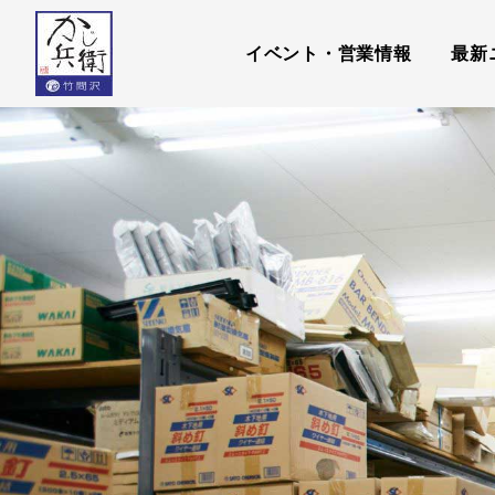
内
容
イベント・営業情報
最新
を
ス
キ
ッ
プ