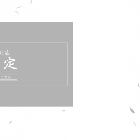
部品）
能
!!
る事です。
終的にご希望の部品