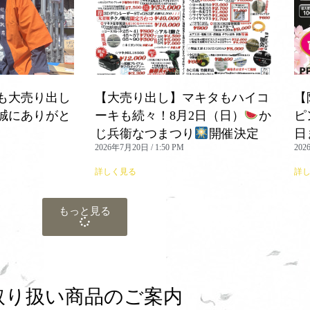
も大売り出し
【大売り出し】マキタもハイコ
【
誠にありがと
ーキも続々！8月2日（日）
か
ピ
じ兵衞なつまつり
開催決定
日
2026年7月20日
1:50 PM
20
詳しく見る
詳
もっと見る
取り扱い商品のご案内