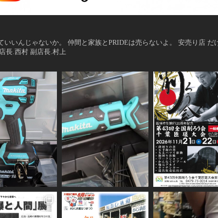
ていいんじゃないか。
仲間と家族とPRIDEは売らないよ。
安売り店 だ
914 店長.西村 副店長.村上