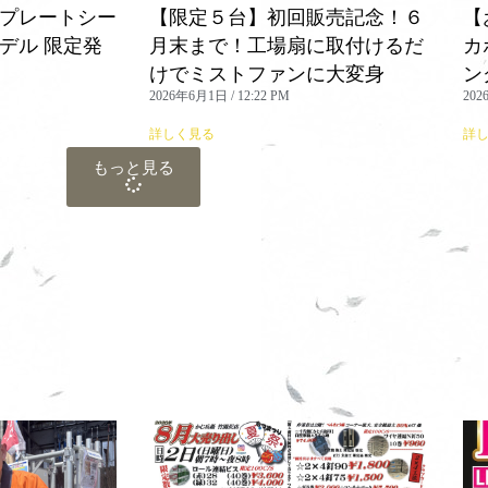
 プレートシー
【限定５台】初回販売記念！６
【
デル 限定発
月末まで！工場扇に取付けるだ
カ
けでミストファンに大変身
ン
2026年6月1日
12:22 PM
20
詳しく見る
詳
もっと見る