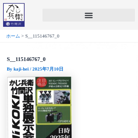
内
容
を
ス
キ
ホーム
S__115146767_0
ッ
プ
S__115146767_0
By
kaji-hei
/
2025年7月10日