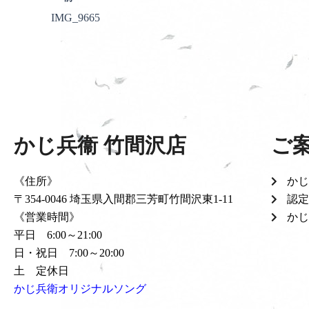
IMG_9665
かじ兵衞 竹間沢店
ご
《住所》
かじ
〒354-0046 埼玉県入間郡三芳町竹間沢東1-11
認定
《営業時間》
かじ
平日 6:00～21:00
日・祝日 7:00～20:00
土 定休日
かじ兵衛オリジナルソング