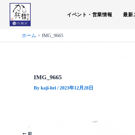
内
容
イベント・営業情報
最新
を
ス
キ
ホーム
IMG_9665
ッ
プ
IMG_9665
By
kaji-hei
/
2023年12月28日
前