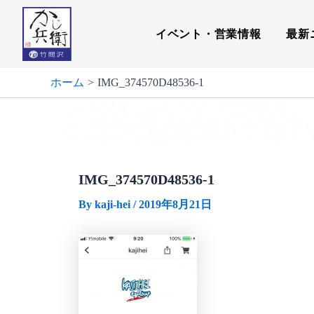
内
容
イベント・営業情報
最新
を
ス
キ
ホーム
IMG_374570D48536-1
ッ
プ
IMG_374570D48536-1
By
kaji-hei
/
2019年8月21日