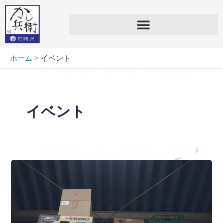
内
容
を
ス
キ
ホーム
イベント
ッ
プ
イベント