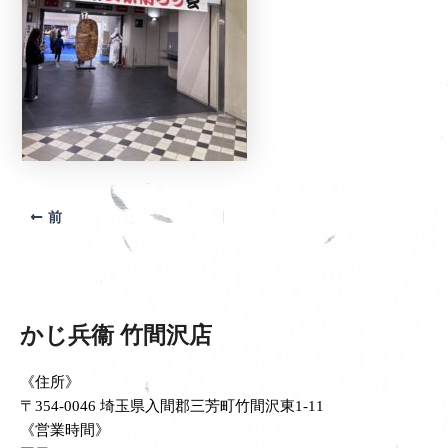
前
かじ兵衞 竹間沢店
《住所》
〒354-0046 埼玉県入間郡三芳町竹間沢東1-11
《営業時間》