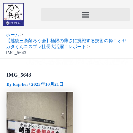
内
容
を
ス
キ
ホーム
ッ
【越後三条削ろう会】極限の薄さに挑戦する技術の粋！オヤ
プ
カタくんコスプレ社長大活躍！レポート
IMG_5643
IMG_5643
By
kaji-hei
/
2025年10月21日