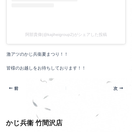
阿部貴偉(@kajiheigroup2)がシェアした投稿
激アツのかじ兵衞夏まつり！！
皆様のお越しをお待ちしております！！
前
次
かじ兵衞 竹間沢店