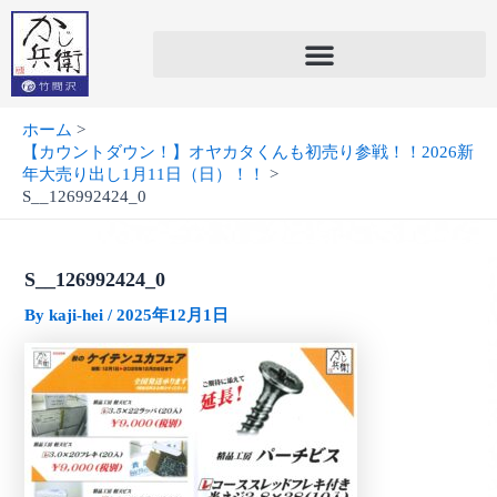
内
容
を
ス
キ
ホーム
ッ
【カウントダウン！】オヤカタくんも初売り参戦！！2026新
プ
年大売り出し1月11日（日）！！
S__126992424_0
S__126992424_0
By
kaji-hei
/
2025年12月1日