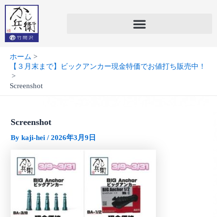
内
容
を
ス
キ
ホーム
ッ
【３月末まで】ビックアンカー現金特価でお値打ち販売中！
プ
Screenshot
Screenshot
By
kaji-hei
/
2026年3月9日