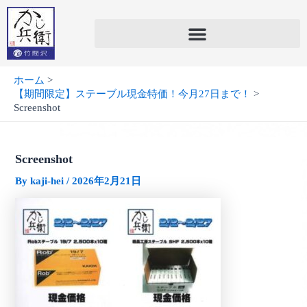
内
容
を
ス
キ
ホーム
ッ
【期間限定】ステーブル現金特価！今月27日まで！
プ
Screenshot
Screenshot
By
kaji-hei
/
2026年2月21日