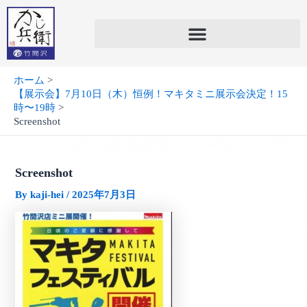
内
容
を
ス
キ
ホーム
ッ
【展示会】7月10日（木）恒例！マキタミニ展示会決定！15
プ
時〜19時
Screenshot
Screenshot
By
kaji-hei
/
2025年7月3日