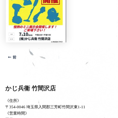
前
かじ兵衞 竹間沢店
《住所》
〒354-0046 埼玉県入間郡三芳町竹間沢東1-11
《営業時間》