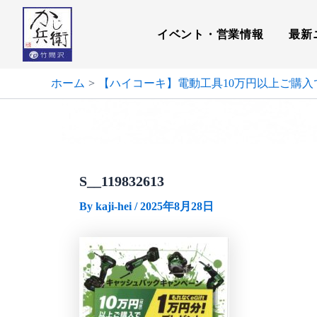
内
容
イベント・営業情報
最新
を
ス
キ
ホーム
【ハイコーキ】電動工具10万円以上ご購入
ッ
プ
S__119832613
By
kaji-hei
/
2025年8月28日