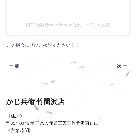
阿部貴偉(@kajiheigroup2)がシェアした投稿
この機会にぜひご検討ください！！
前
次
かじ兵衞 竹間沢店
《住所》
〒354-0046 埼玉県入間郡三芳町竹間沢東1-11
《営業時間》