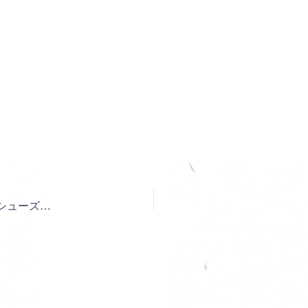
【新作登場】建設業も製造業も！ミズノからワークシューズ（半長靴）最新モデル新発売！！