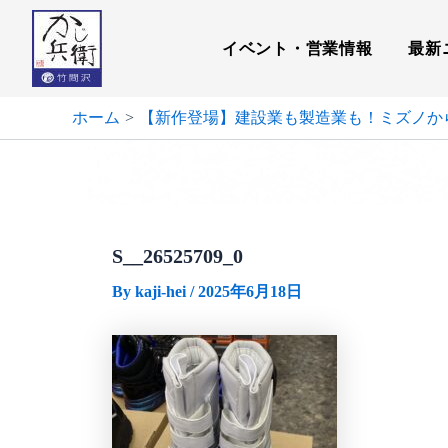
内
容
イベント・営業情報
最新
を
ス
キ
ホーム
【新作登場】建設業も製造業も！ミズノか
ッ
プ
S__26525709_0
By
kaji-hei
/
2025年6月18日