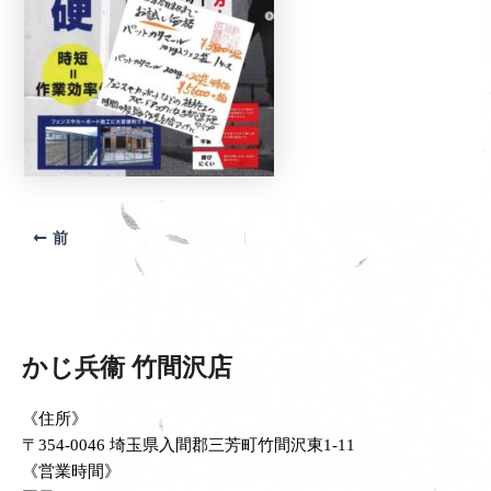
前
かじ兵衞 竹間沢店
《住所》
〒354-0046 埼玉県入間郡三芳町竹間沢東1-11
《営業時間》