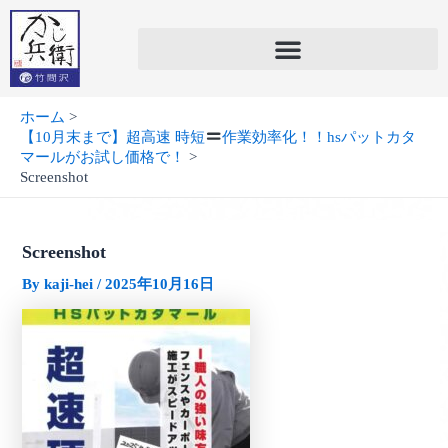
内
容
を
ス
キ
ホーム
ッ
【10月末まで】超高速 時短
作業効率化！！hsパットカタ
プ
マールがお試し価格で！
Screenshot
Screenshot
By
kaji-hei
/
2025年10月16日