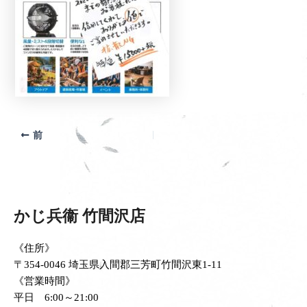
前
かじ兵衞 竹間沢店
《住所》
〒354-0046 埼玉県入間郡三芳町竹間沢東1-11
《営業時間》
平日 6:00～21:00