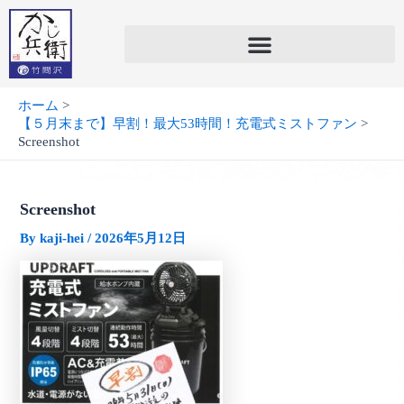
内
容
を
ス
キ
ホーム
ッ
【５月末まで】早割！最大53時間！充電式ミストファン
プ
Screenshot
Screenshot
By
kaji-hei
/
2026年5月12日