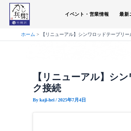
内
容
イベント・営業情報
最新
を
ス
キ
ホーム
【リニューアル】シンワロッドテープリー
ッ
プ
【リニューアル】シン
ク接続
By
kaji-hei
/
2025年7月4日