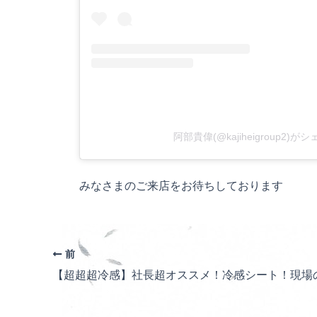
阿部貴偉(@kajiheigroup2)
みなさまのご来店をお待ちしております
前