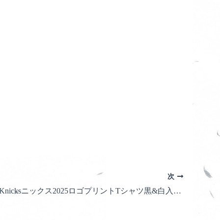
次
【新入荷】 Knicksニックス2025ロゴプリントTシャツ黒&白入荷中！各4950円＃今年もイケてます♪