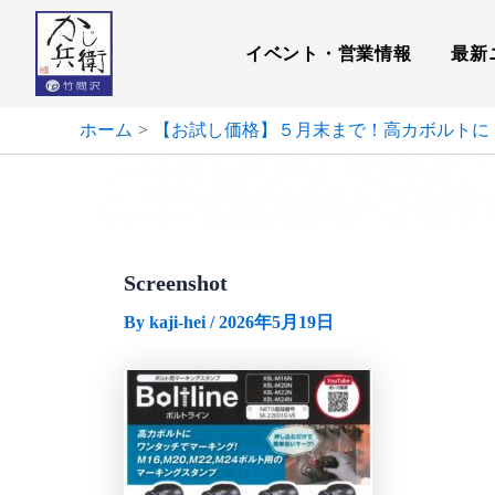
内
容
イベント・営業情報
最新
を
ス
キ
ホーム
【お試し価格】５月末まで！高カボルトに
ッ
プ
Screenshot
By
kaji-hei
/
2026年5月19日