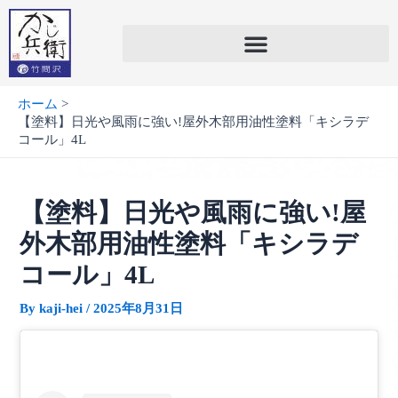
内
容
を
ス
キ
ホーム
ッ
【塗料】日光や風雨に強い!屋外木部用油性塗料「キシラデ
プ
コール」4L
【塗料】日光や風雨に強い!屋
外木部用油性塗料「キシラデ
コール」4L
By
kaji-hei
/
2025年8月31日