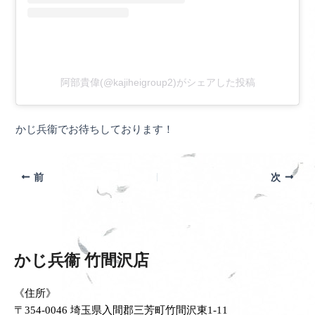
阿部貴偉(@kajiheigroup2)がシェアした投稿
かじ兵衞でお待ちしております！
前
次
かじ兵衞 竹間沢店
《住所》
〒354-0046 埼玉県入間郡三芳町竹間沢東1-11