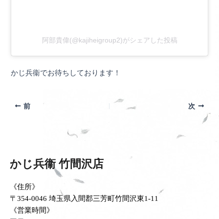
阿部貴偉(@kajiheigroup2)がシェアした投稿
かじ兵衞でお待ちしております！
前
次
かじ兵衞 竹間沢店
《住所》
〒354-0046 埼玉県入間郡三芳町竹間沢東1-11
《営業時間》