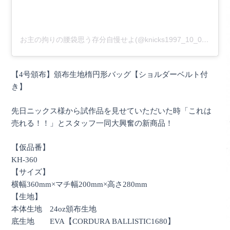
お主の拘りの腰袋思う存分自慢せよ(@knicks1997_10_08)がシェアした投稿
【4号頒布】頒布生地楕円形バッグ【ショルダーベルト付
き】
先日ニックス様から試作品を見せていただいた時「これは
売れる！！」とスタッフ一同大興奮の新商品！
【仮品番】
KH-360
【サイズ】
横幅360mm×マチ幅200mm×高さ280mm
【生地】
本体生地 24oz頒布生地
底生地 EVA【CORDURA BALLISTIC1680】