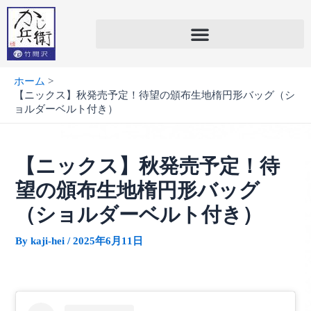
内
容
を
ス
キ
ホーム
ッ
【ニックス】秋発売予定！待望の頒布生地楕円形バッグ（シ
プ
ョルダーベルト付き）
【ニックス】秋発売予定！待
望の頒布生地楕円形バッグ
（ショルダーベルト付き）
By
kaji-hei
/
2025年6月11日