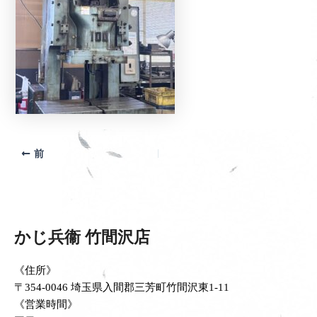
前
かじ兵衞 竹間沢店
《住所》
〒354-0046 埼玉県入間郡三芳町竹間沢東1-11
《営業時間》