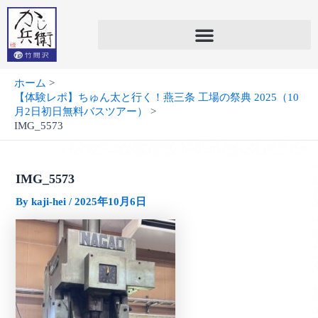
内
容
を
ス
キ
ホーム
ッ
【体験レポ】ちゅん太と行く！燕三条 工場の祭典 2025（10
プ
月2日初日無料バスツアー）
IMG_5573
IMG_5573
By
kaji-hei
/
2025年10月6日