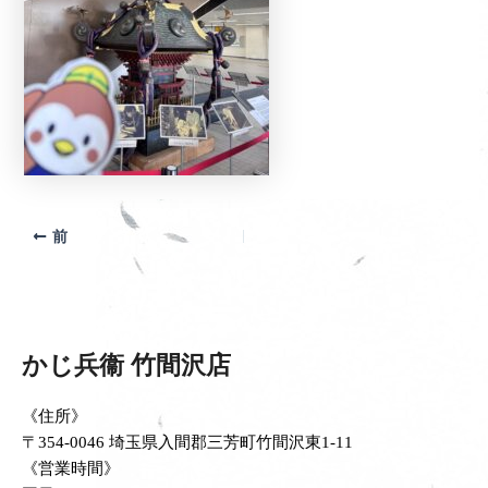
前
かじ兵衞 竹間沢店
《住所》
〒354-0046 埼玉県入間郡三芳町竹間沢東1-11
《営業時間》