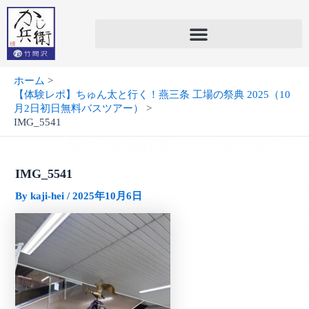
内
容
を
ス
キ
ホーム
ッ
【体験レポ】ちゅん太と行く！燕三条 工場の祭典 2025（10
プ
月2日初日無料バスツアー）
IMG_5541
IMG_5541
By
kaji-hei
/
2025年10月6日