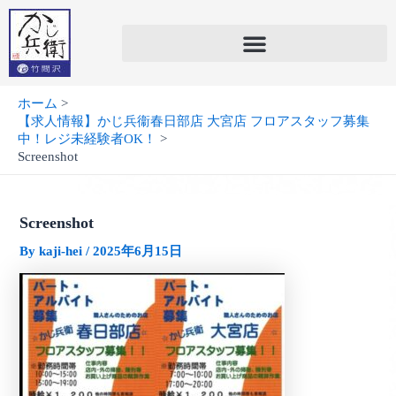
内
容
を
ス
キ
ホーム
ッ
【求人情報】かじ兵衞春日部店 大宮店 フロアスタッフ募集
プ
中！レジ未経験者OK！
Screenshot
Screenshot
By
kaji-hei
/
2025年6月15日