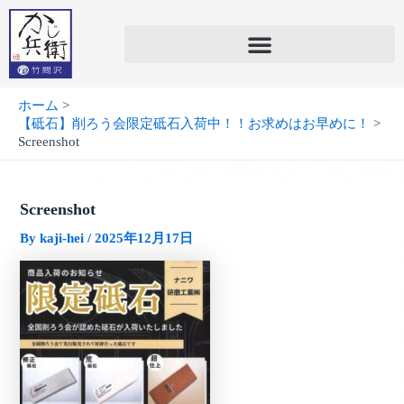
内
容
を
ス
キ
ホーム
ッ
【砥石】削ろう会限定砥石入荷中！！お求めはお早めに！
プ
Screenshot
Screenshot
By
kaji-hei
/
2025年12月17日