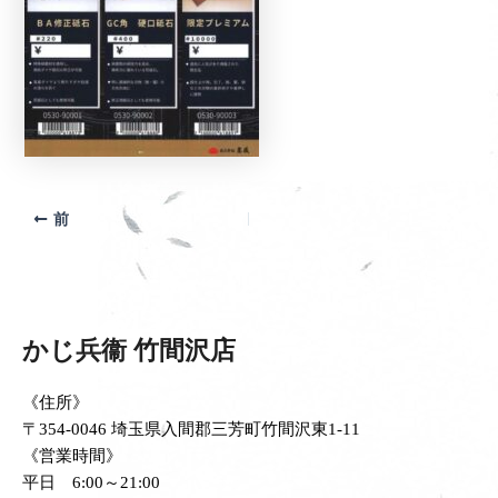
前
かじ兵衞 竹間沢店
《住所》
〒354-0046 埼玉県入間郡三芳町竹間沢東1-11
《営業時間》
平日 6:00～21:00