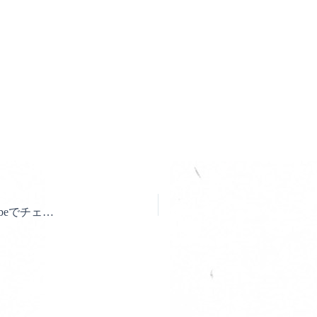
【pickup】Knicks新商品続々ラインナップ！！YouTubeでチェック♪