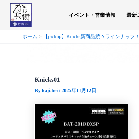
内
容
イベント・営業情報
最新
を
ス
キ
ホーム
【pickup】Knicks新商品続々ラインナップ！
ッ
プ
Knicks01
By
kaji-hei
/
2025年11月12日