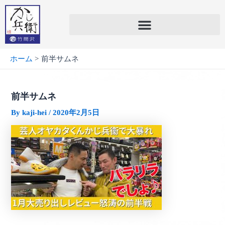
内
容
を
ス
キ
ホーム
前半サムネ
ッ
プ
前半サムネ
By
kaji-hei
/
2020年2月5日