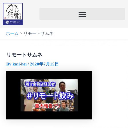
内
容
を
ス
キ
ホーム
リモートサムネ
ッ
プ
リモートサムネ
By
kaji-hei
/
2020年7月15日