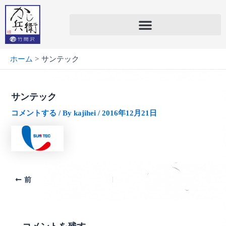
内
容
を
ス
キ
ホーム
サンテック
ッ
プ
サンテック
コメントする
/ By
kajihei
/
2016年12月21日
前