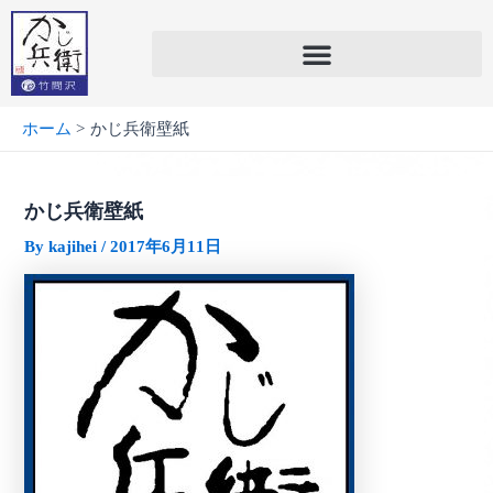
内
容
を
ス
キ
ホーム
かじ兵衛壁紙
ッ
プ
かじ兵衛壁紙
By
kajihei
/
2017年6月11日